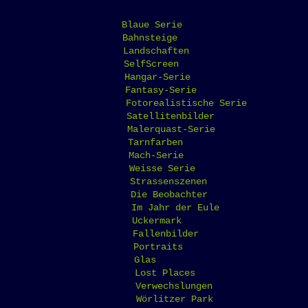
Blaue Serie
Bahnsteige
Landschaften
SelfScreen
Hangar-Serie
Fantasy-Serie
Fotorealistische Serie
Satellitenbilder
Malerquast-Serie
Tarnfarben
Mach-Serie
Weisse Serie
Strassenszenen
Die Beobachter
Im Jahr der Eule
Uckermark
Fallenbilder
Portraits
Glas
Lost Places
Verwechslungen
Wörlitzer Park